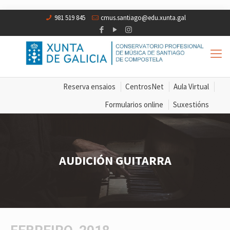
981 519 845
cmus.santiago@edu.xunta.gal
Reserva ensaios
CentrosNet
Aula Virtual
Formularios online
Suxestións
AUDICIÓN GUITARRA