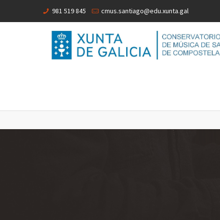
981 519 845
cmus.santiago@edu.xunta.gal