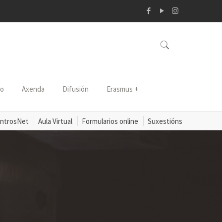
so
Axenda
Difusión
Erasmus +
ntrosNet
Aula Virtual
Formularios online
Suxestións