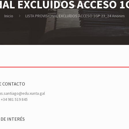
NAL EXCLUÍDOS ACCESO 1
Inicio
LISTA PROVISIONAL EXCLUÍDOS ACCESO 1GP 23_24 Anonim
E CONTACTO
s.santiago@edu.xunta.gal
+34 981 519 845
 DE INTERÉS