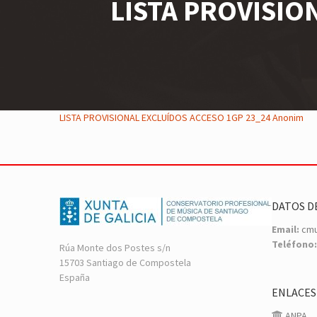
LISTA PROVISIO
LISTA PROVISIONAL EXCLUÍDOS ACCESO 1GP 23_24 Anonim
DATOS D
Email:
cmu
Teléfono:
Rúa Monte dos Postes s/n
15703 Santiago de Compostela
España
ENLACES
ANPA