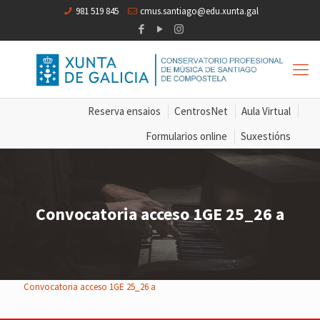
981 519 845
cmus.santiago@edu.xunta.gal
Reserva ensaios
CentrosNet
Aula Virtual
Formularios online
Suxestións
Convocatoria acceso 1GE 25_26 a
Convocatoria acceso 1GE 25_26 a