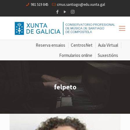
981 519 845
cmus.santiago@edu.xunta.gal
Reserva ensaios
CentrosNet
Aula Virtual
Formularios online
Suxestións
felpeto