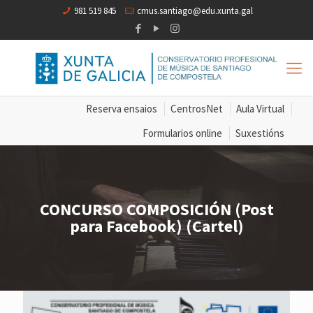
981 519 845
cmus.santiago@edu.xunta.gal
Reserva ensaios
CentrosNet
Aula Virtual
Formularios online
Suxestións
CONCURSO COMPOSICIÓN (Post
para Facebook) (Cartel)