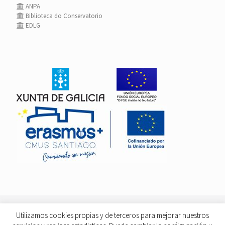
ANPA
Biblioteca do Conservatorio
EDLG
Utilizamos cookies propias y de terceros para mejorar nuestros
© 2026 Todos los derechos reservados |
Aviso Legal
|
Créditos
|
Acceso