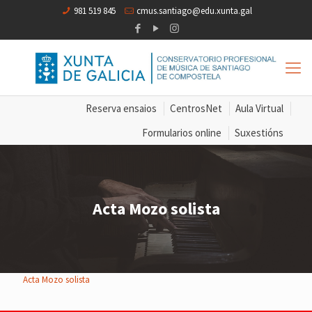
981 519 845
cmus.santiago@edu.xunta.gal
Reserva ensaios
CentrosNet
Aula Virtual
Formularios online
Suxestións
Acta Mozo solista
Acta Mozo solista