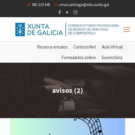
981 519 845
cmus.santiago@edu.xunta.gal
Reserva ensaios
CentrosNet
Aula Virtual
Formularios online
Suxestións
avisos (2)