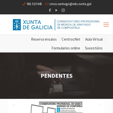
981 519 845
cmus.santiago@edu.xunta.gal
Reserva ensaios
CentrosNet
Aula Virtual
Formularios online
Suxestións
PENDENTES