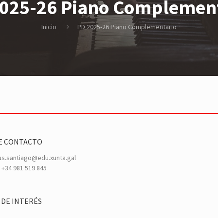
025-26 Piano Complemen
Inicio
PD 2025-26 Piano Complementario
E CONTACTO
s.santiago@edu.xunta.gal
+34 981 519 845
 DE INTERÉS