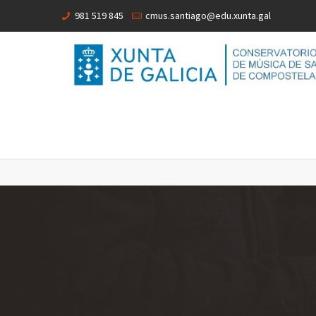
981 519 845
cmus.santiago@edu.xunta.gal