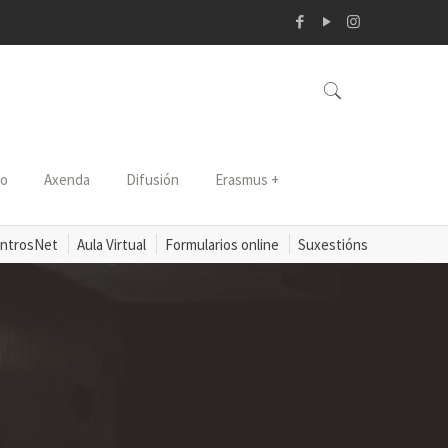
so
Axenda
Difusión
Erasmus +
ntrosNet
Aula Virtual
Formularios online
Suxestións