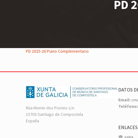
PD 2
PD 2025-26 Piano Complementario
DATOS D
Email:
cmu
Teléfono:
Rúa Monte dos Postes s/n
15703 Santiago de Compostela
España
ENLACES
ANPA