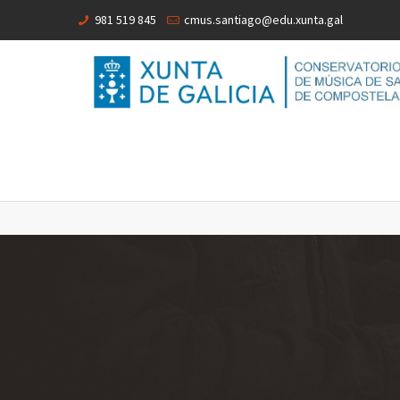
981 519 845
cmus.santiago@edu.xunta.gal