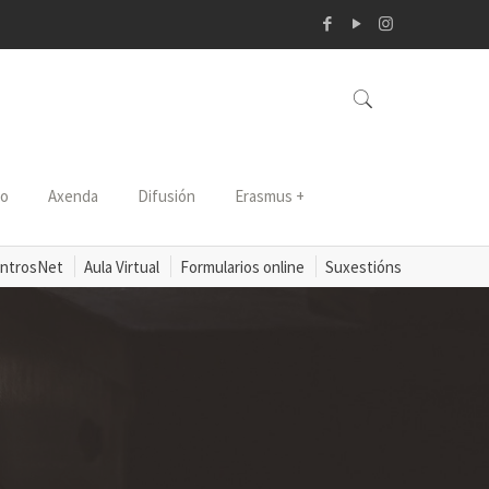
so
Axenda
Difusión
Erasmus +
ntrosNet
Aula Virtual
Formularios online
Suxestións