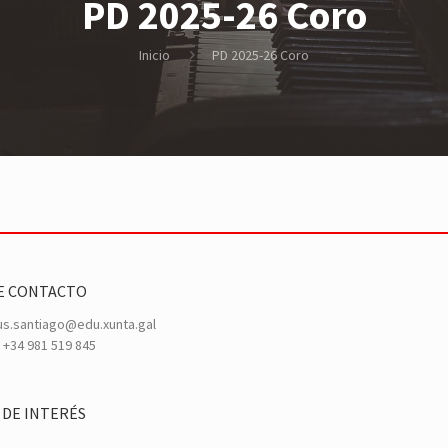
PD 2025-26 Coro
Inicio
PD 2025-26 Coro
E CONTACTO
s.santiago@edu.xunta.gal
+34 981 519 845
 DE INTERÉS