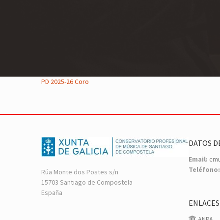
PD 2025-26 Coro
DATOS D
Email:
cmu
Teléfono:
Rúa Monte dos Postes s/n
15703 Santiago de Compostela
España
ENLACES
ANPA