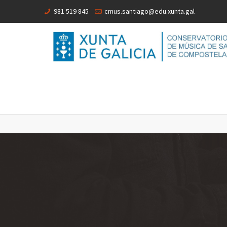
981 519 845
cmus.santiago@edu.xunta.gal