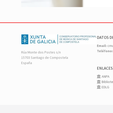
DATOS D
Email:
cmu
Teléfono:
Rúa Monte dos Postes s/n
15703 Santiago de Compostela
España
ENLACES
ANPA
Bibliot
EDLG