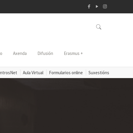
so
Axenda
Difusión
Erasmus +
ntrosNet
Aula Virtual
Formularios online
Suxestións