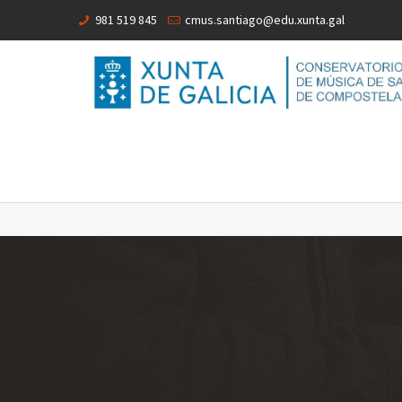
981 519 845
cmus.santiago@edu.xunta.gal