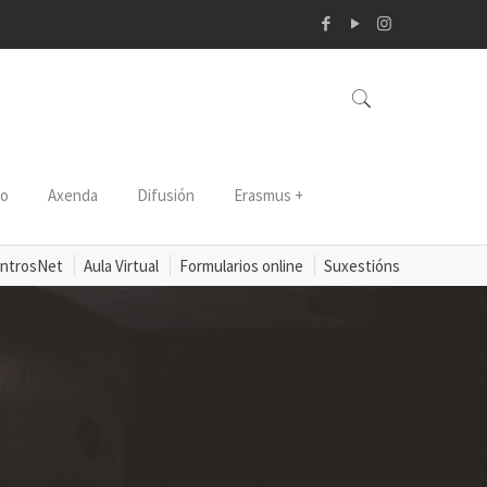
so
Axenda
Difusión
Erasmus +
ntrosNet
Aula Virtual
Formularios online
Suxestións