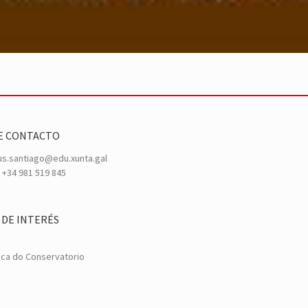
E CONTACTO
s.santiago@edu.xunta.gal
+34 981 519 845
 DE INTERÉS
eca do Conservatorio