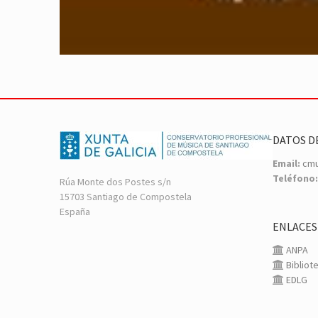
DATOS D
Email:
cmu
Teléfono:
Rúa Monte dos Postes s/n
15703 Santiago de Compostela
España
ENLACES
ANPA
Bibliot
EDLG