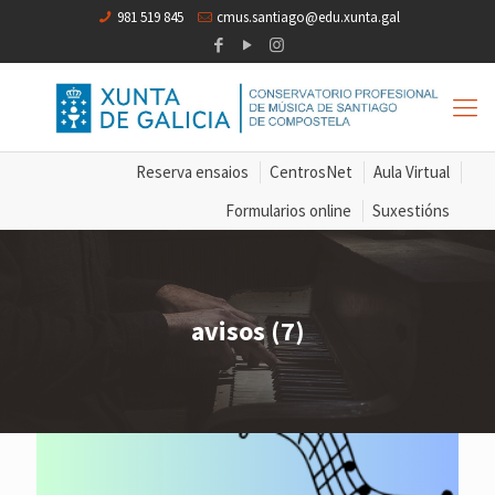
981 519 845
cmus.santiago@edu.xunta.gal
Reserva ensaios
CentrosNet
Aula Virtual
Formularios online
Suxestións
avisos (7)